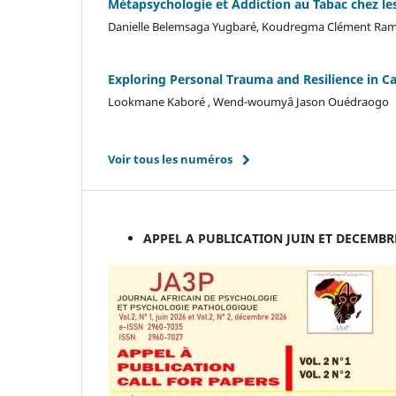
Métapsychologie et Addiction au Tabac chez le
Danielle Belemsaga Yugbaré, Koudregma Clément Ra
Exploring Personal Trauma and Resilience in Car
Lookmane Kaboré , Wend-woumyâ Jason Ouédraogo
Voir tous les numéros
APPEL A PUBLICATION JUIN ET DECEMBR