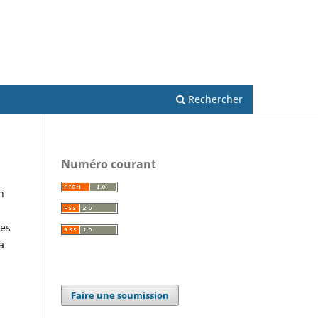
S'inscrire
Se connecter
Rechercher
Numéro courant
n
les
a
Faire une soumission