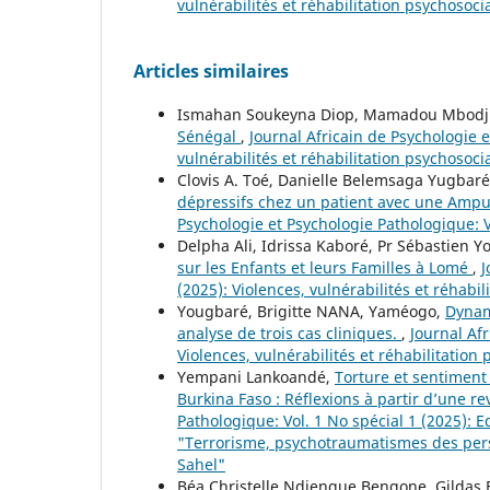
vulnérabilités et réhabilitation psychosoci
Articles similaires
Ismahan Soukeyna Diop, Mamadou Mbodj 
Sénégal
,
Journal Africain de Psychologie e
vulnérabilités et réhabilitation psychosoci
Clovis A. Toé, Danielle Belemsaga Yugbar
dépressifs chez un patient avec une Amp
Psychologie et Psychologie Pathologique: V
Delpha Ali, Idrissa Kaboré, Pr Sébastien 
sur les Enfants et leurs Familles à Lomé
,
J
(2025): Violences, vulnérabilités et réhabil
Yougbaré, Brigitte NANA, Yaméogo,
Dynam
analyse de trois cas cliniques.
,
Journal Afr
Violences, vulnérabilités et réhabilitation
Yempani Lankoandé,
Torture et sentiment 
Burkina Faso : Réflexions à partir d’une re
Pathologique: Vol. 1 No spécial 1 (2025):
"Terrorisme, psychotraumatismes des pers
Sahel"
Béa Christelle Ndjengue Bengone, Gildas 