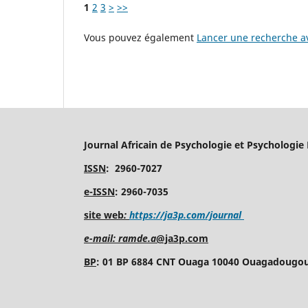
1
2
3
>
>>
Vous pouvez également
Lancer une recherche av
Journal Africain de Psychologie et Psychologie
ISSN
: 2960-7027
e-ISSN
: 2960-7035
site web
:
https://ja3p.com/journal
e-mail: ramde.a
@ja3p.com
BP
: 01 BP 6884 CNT Ouaga 10040 Ouagadougou