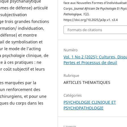
rique psychanalytique
face aux Nouvelles Formes d’Individualisa
mes de défense) articulé
Corps.
Journal Africain De Psychologie Et Psyc
 subjectivation
Pathologique
,
1
(2).
https://doi.org/10.2025/ja3p.v1. s3.4
ge trois grandes fonctions
rmation/ individuation,
Formats de citations
 défense) et montre
ail de symbolisation et
sur le mode de l’acting
Numéro
la psychologie clinique, de
Vol. 1 No 2 (2025): Cultures, Disp
ce à ces pratiques : ne
Pertes et Processus de deuil
 coût subjectif et leurs
Rubrique
ARTICLES THEMATIQUES
ues marquées par la
ur un renforcement des
Catégories
chirurgiens, et pour une
PSYCHOLOGIE CLINIQUE ET
iques du corps dans les
PSYCHOPATHOLOGIE
Licence