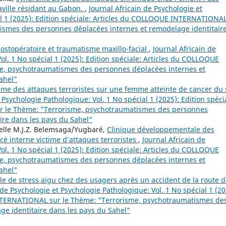
ville résidant au Gabon.
,
Journal Africain de Psychologie et
al 1 (2025): Edition spéciale: Articles du COLLOQUE INTERNATIONA
ismes des personnes déplacées internes et remodelage identitair
ostopératoire et traumatisme maxillo-facial
,
Journal Africain de
ol. 1 No spécial 1 (2025): Edition spéciale: Articles du COLLOQUE
, psychotraumatismes des personnes déplacées internes et
ahel"
e des attaques terroristes sur une femme atteinte de cancer du 
 Psychologie Pathologique: Vol. 1 No spécial 1 (2025): Edition spéci
 le Thème: "Terrorisme, psychotraumatismes des personnes
ire dans les pays du Sahel"
ielle M.J.Z. Belemsaga/Yugbaré,
Clinique développementale des
cé interne victime d’attaques terroristes
,
Journal Africain de
ol. 1 No spécial 1 (2025): Edition spéciale: Articles du COLLOQUE
, psychotraumatismes des personnes déplacées internes et
ahel"
le de stress aigu chez des usagers après un accident de la route 
 de Psychologie et Psychologie Pathologique: Vol. 1 No spécial 1 (20
INTERNATIONAL sur le Thème: "Terrorisme, psychotraumatismes de
e identitaire dans les pays du Sahel"