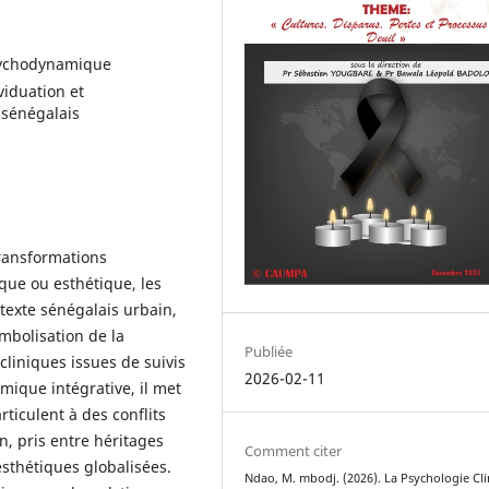
psychodynamique
viduation et
e sénégalais
transformations
que ou esthétique, les
texte sénégalais urbain,
ymbolisation de la
Publiée
cliniques issues de suivis
2026-02-11
ique intégrative, il met
ticulent à des conflits
n, pris entre héritages
Comment citer
esthétiques globalisées.
Ndao, M. mbodj. (2026). La Psychologie Cl