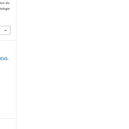
tion du
hologie
arus,