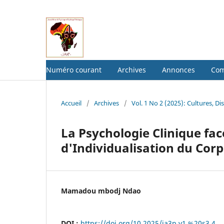
Numéro courant
Archives
Annonces
Com
Accueil
/
Archives
/
Vol. 1 No 2 (2025): Cultures, Di
La Psychologie Clinique fa
d'Individualisation du Corp
Mamadou mbodj Ndao
DOI :
https://doi.org/10.2025/ja3p.v1.%20s3.4