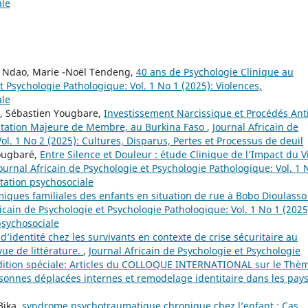
ale
Ndao, Marie -Noël Tendeng,
40 ans de Psychologie Clinique au
t Psychologie Pathologique: Vol. 1 No 1 (2025): Violences,
ale
é, Sébastien Yougbare,
Investissement Narcissique et Procédés Ant
utation Majeure de Membre, au Burkina Faso
,
Journal Africain de
ol. 1 No 2 (2025): Cultures, Disparus, Pertes et Processus de deuil
Yougbaré,
Entre Silence et Douleur : étude Clinique de l’Impact du V
ournal Africain de Psychologie et Psychologie Pathologique: Vol. 1 
itation psychosociale
iques familiales des enfants en situation de rue à Bobo Dioulasso 
icain de Psychologie et Psychologie Pathologique: Vol. 1 No 1 (2025
 psychosociale
d’identité chez les survivants en contexte de crise sécuritaire au
vue de littérature.
,
Journal Africain de Psychologie et Psychologie
 Edition spéciale: Articles du COLLOQUE INTERNATIONAL sur le Thè
onnes déplacées internes et remodelage identitaire dans les pay
Bika,
syndrome psychotraumatique chronique chez l’enfant : Cas