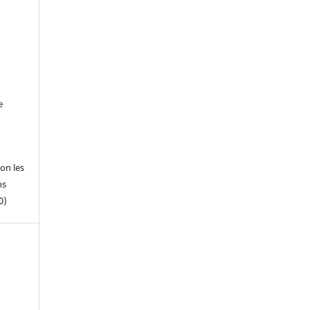
e
on les
ns
0)