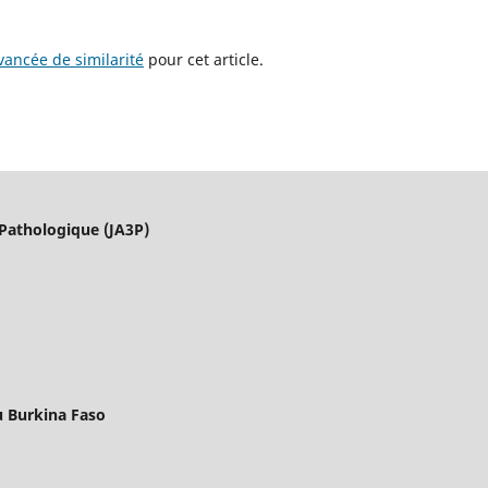
ancée de similarité
pour cet article.
 Pathologique (JA3P)
 Burkina Faso