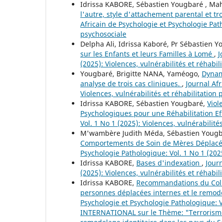
Idrissa KABORE, Sébastien Yougbaré , 
l'autre, style d'attachement parental et 
Africain de Psychologie et Psychologie Path
psychosociale
Delpha Ali, Idrissa Kaboré, Pr Sébastien 
sur les Enfants et leurs Familles à Lomé
,
J
(2025): Violences, vulnérabilités et réhabil
Yougbaré, Brigitte NANA, Yaméogo,
Dynam
analyse de trois cas cliniques.
,
Journal Afr
Violences, vulnérabilités et réhabilitation
Idrissa KABORE, Sébastien Yougbaré,
Viol
Psychologiques pour une Réhabilitation E
Vol. 1 No 1 (2025): Violences, vulnérabilité
M'wambère Judith Méda, Sébastien Yougb
Comportements de Soin de Mères Déplacé
Psychologie Pathologique: Vol. 1 No 1 (2025
Idrissa KABORE,
Bases d'indexation
,
Jour
(2025): Violences, vulnérabilités et réhabil
Idrissa KABORE,
Recommandations du Collo
personnes déplacées internes et le remode
Psychologie et Psychologie Pathologique: V
INTERNATIONAL sur le Thème: "Terrorisme