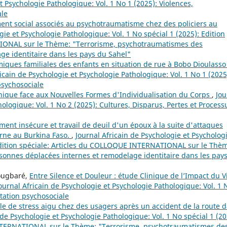
t Psychologie Pathologique: Vol. 1 No 1 (2025): Violences,
ale
nt social associés au psychotraumatisme chez des policiers au
gie et Psychologie Pathologique: Vol. 1 No spécial 1 (2025): Edition
IONAL sur le Thème: "Terrorisme, psychotraumatismes des
e identitaire dans les pays du Sahel"
iques familiales des enfants en situation de rue à Bobo Dioulasso 
icain de Psychologie et Psychologie Pathologique: Vol. 1 No 1 (2025
 psychosociale
inique face aux Nouvelles Formes d'Individualisation du Corps
,
Jou
hologique: Vol. 1 No 2 (2025): Cultures, Disparus, Pertes et Process
ment insécure et travail de deuil d'un époux à la suite d'attaques
erne au Burkina Faso.
,
Journal Africain de Psychologie et Psycholog
 Edition spéciale: Articles du COLLOQUE INTERNATIONAL sur le Thè
onnes déplacées internes et remodelage identitaire dans les pay
Yougbaré,
Entre Silence et Douleur : étude Clinique de l’Impact du V
ournal Africain de Psychologie et Psychologie Pathologique: Vol. 1 
itation psychosociale
le de stress aigu chez des usagers après un accident de la route 
 de Psychologie et Psychologie Pathologique: Vol. 1 No spécial 1 (20
INTERNATIONAL sur le Thème: "Terrorisme, psychotraumatismes de