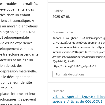
es troubles internalisés.
 développementale des
Publiée
ociés chez un enfant
2025-07-08
rience traumatique. À
sée au moyen d’entretiens
ts psychologiques. Nos
Comment citer
e développementale
Kaboré, I., Yougbaré , S., & Belemsaga/Yu
ivie d’une expérience
D. M. (2025). Clinique développementale d
troubles internalisés chez un enfant dépla
éveloppement vers des
interne victime d’attaques terroristes.
Jour
une trajectoire ascendante
Africain De Psychologie Et Psychologie Pathol
acteurs associés : un
1
(spécial 1), 84–95.
ion de soi, des
https://doi.org/10.2025/ja3p.v1.s1.2
 dépression maternelle.
Formats de citations
lise le développement
ion de leur identité
sité d’un
Numéro
acés internes et leur
Vol. 1 No spécial 1 (2025): Edition
hologiques. Ils peuvent
spéciale: Articles du COLLOQUE
 avec troubles