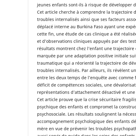
jeunes enfants sont-ils à risque de développer d
Cet article cherche à comprendre la trajectoire
troubles internalisés ainsi que ses facteurs ass
déplacé interne au Burkina Faso ayant une expé
cette fin, une étude de cas clinique a été réali
et d’observations cliniques appuyés par des tes
résultats montrent chez l’enfant une trajectoir
marquée par une adaptation positive initiale su
traumatique qui a réorienté la trajectoire de d
troubles internalisés. Par ailleurs, ils révèlent 
entre les deux temps de l’enquête avec comme f
déficit de compétences sociales, une dévalorisat
représentations d’attachement désactivé et une
Cet article prouve que la crise sécuritaire fragi
psychique des enfants et compromet la construct
psychosociale. Les résultats soulignent la néces
accompagnement psychologique des enfants dépl
mère en vue de prévenir les troubles psychopat
aussi servir de guide dans les soins des enfants