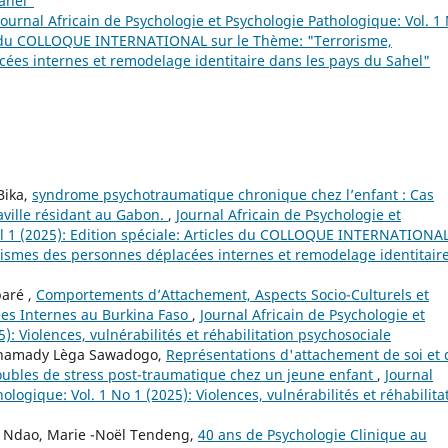
ahel"
Journal Africain de Psychologie et Psychologie Pathologique: Vol. 1
cles du COLLOQUE INTERNATIONAL sur le Thème: "Terrorisme,
es internes et remodelage identitaire dans les pays du Sahel"
Bika,
syndrome psychotraumatique chronique chez l’enfant : Cas
ville résidant au Gabon.
,
Journal Africain de Psychologie et
al 1 (2025): Edition spéciale: Articles du COLLOQUE INTERNATIONA
ismes des personnes déplacées internes et remodelage identitair
aré ,
Comportements d’Attachement, Aspects Socio-Culturels et
es Internes au Burkina Faso
,
Journal Africain de Psychologie et
): Violences, vulnérabilités et réhabilitation psychosociale
Mahamady Lèga Sawadogo,
Représentations d'attachement de soi et 
troubles de stress post-traumatique chez un jeune enfant
,
Journal
ologique: Vol. 1 No 1 (2025): Violences, vulnérabilités et réhabilita
Ndao, Marie -Noël Tendeng,
40 ans de Psychologie Clinique au