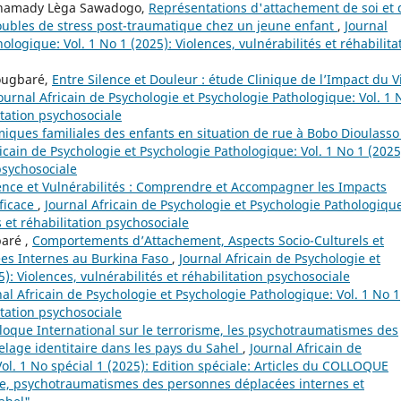
Mahamady Lèga Sawadogo,
Représentations d'attachement de soi et 
troubles de stress post-traumatique chez un jeune enfant
,
Journal
ologique: Vol. 1 No 1 (2025): Violences, vulnérabilités et réhabilita
Yougbaré,
Entre Silence et Douleur : étude Clinique de l’Impact du V
ournal Africain de Psychologie et Psychologie Pathologique: Vol. 1 
itation psychosociale
iques familiales des enfants en situation de rue à Bobo Dioulasso 
icain de Psychologie et Psychologie Pathologique: Vol. 1 No 1 (2025
 psychosociale
ence et Vulnérabilités : Comprendre et Accompagner les Impacts
fficace
,
Journal Africain de Psychologie et Psychologie Pathologiqu
s et réhabilitation psychosociale
aré ,
Comportements d’Attachement, Aspects Socio-Culturels et
es Internes au Burkina Faso
,
Journal Africain de Psychologie et
): Violences, vulnérabilités et réhabilitation psychosociale
nal Africain de Psychologie et Psychologie Pathologique: Vol. 1 No 1
itation psychosociale
que International sur le terrorisme, les psychotraumatismes des
lage identitaire dans les pays du Sahel
,
Journal Africain de
ol. 1 No spécial 1 (2025): Edition spéciale: Articles du COLLOQUE
, psychotraumatismes des personnes déplacées internes et