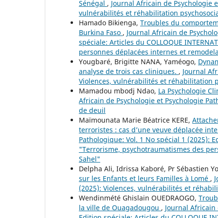
Sénégal
,
Journal Africain de Psychologie e
vulnérabilités et réhabilitation psychosoci
Hamado Bikienga,
Troubles du comporteme
Burkina Faso
,
Journal Africain de Psycholo
spéciale: Articles du COLLOQUE INTERNAT
personnes déplacées internes et remodelag
Yougbaré, Brigitte NANA, Yaméogo,
Dynam
analyse de trois cas cliniques.
,
Journal Afr
Violences, vulnérabilités et réhabilitation
Mamadou mbodj Ndao,
La Psychologie Cl
Africain de Psychologie et Psychologie Pat
de deuil
Maïmounata Marie Béatrice KERE,
Attache
terroristes : cas d’une veuve déplacée int
Pathologique: Vol. 1 No spécial 1 (2025):
"Terrorisme, psychotraumatismes des pers
Sahel"
Delpha Ali, Idrissa Kaboré, Pr Sébastien 
sur les Enfants et leurs Familles à Lomé
,
J
(2025): Violences, vulnérabilités et réhabil
Wendinmété Ghislain OUEDRAOGO,
Troub
la ville de Ouagadougou
,
Journal Africain
Edition spéciale: Articles du COLLOQUE 