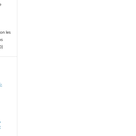
e
on les
ns
0)
i-
L
e