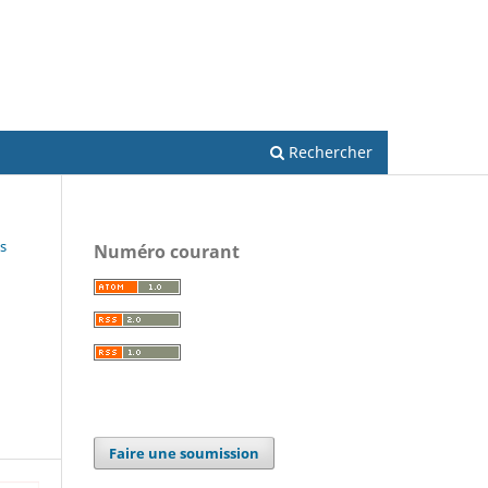
S'inscrire
Se connecter
Rechercher
s
Numéro courant
Faire une soumission