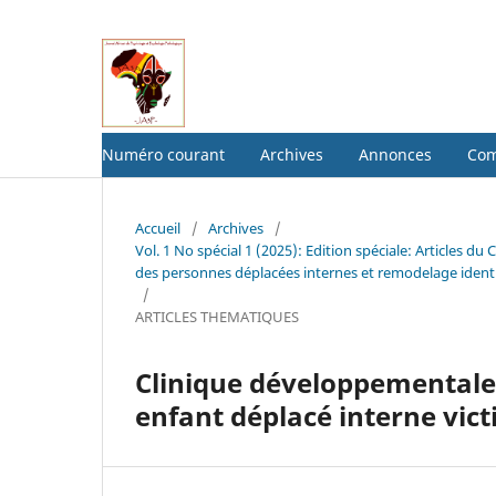
Numéro courant
Archives
Annonces
Com
Accueil
/
Archives
/
Vol. 1 No spécial 1 (2025): Edition spéciale: Articl
des personnes déplacées internes et remodelage identi
/
ARTICLES THEMATIQUES
Clinique développementale 
enfant déplacé interne vict