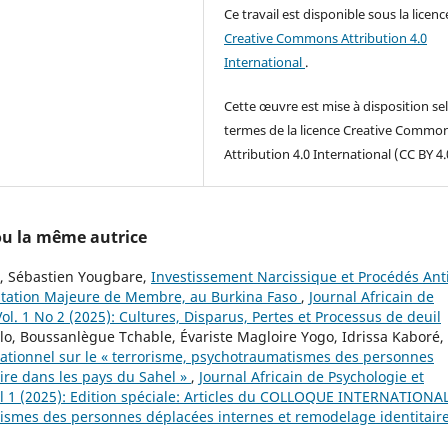
Ce travail est disponible sous la licenc
Creative Commons Attribution 4.0
International
.
Cette œuvre est mise à disposition sel
termes de la licence Creative Commo
Attribution 4.0 International (CC BY 4.
 ou la même autrice
é, Sébastien Yougbare,
Investissement Narcissique et Procédés Ant
utation Majeure de Membre, au Burkina Faso
,
Journal Africain de
ol. 1 No 2 (2025): Cultures, Disparus, Pertes et Processus de deuil
o, Boussanlègue Tchable, Évariste Magloire Yogo, Idrissa Kaboré,
ationnel sur le « terrorisme, psychotraumatismes des personnes
ire dans les pays du Sahel »
,
Journal Africain de Psychologie et
al 1 (2025): Edition spéciale: Articles du COLLOQUE INTERNATIONA
ismes des personnes déplacées internes et remodelage identitair