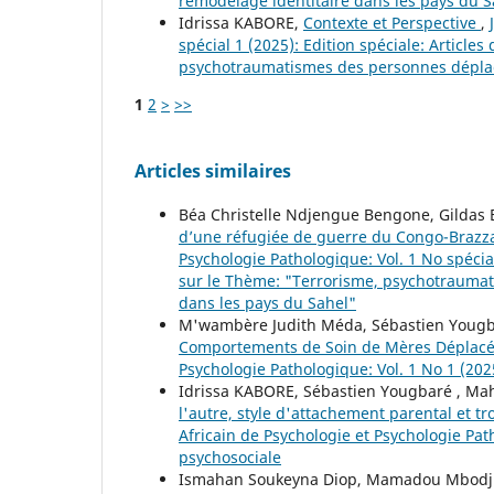
remodelage identitaire dans les pays du S
Idrissa KABORE,
Contexte et Perspective
,
spécial 1 (2025): Edition spéciale: Arti
psychotraumatismes des personnes déplacé
1
2
>
>>
Articles similaires
Béa Christelle Ndjengue Bengone, Gildas 
d’une réfugiée de guerre du Congo-Brazza
Psychologie Pathologique: Vol. 1 No spéci
sur le Thème: "Terrorisme, psychotraumat
dans les pays du Sahel"
M'wambère Judith Méda, Sébastien Yougb
Comportements de Soin de Mères Déplacé
Psychologie Pathologique: Vol. 1 No 1 (2025
Idrissa KABORE, Sébastien Yougbaré , 
l'autre, style d'attachement parental et 
Africain de Psychologie et Psychologie Path
psychosociale
Ismahan Soukeyna Diop, Mamadou Mbodj 