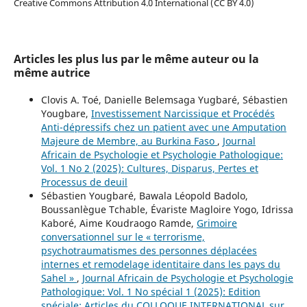
Creative Commons Attribution 4.0 International (CC BY 4.0)
Articles les plus lus par le même auteur ou la
même autrice
Clovis A. Toé, Danielle Belemsaga Yugbaré, Sébastien
Yougbare,
Investissement Narcissique et Procédés
Anti-dépressifs chez un patient avec une Amputation
Majeure de Membre, au Burkina Faso
,
Journal
Africain de Psychologie et Psychologie Pathologique:
Vol. 1 No 2 (2025): Cultures, Disparus, Pertes et
Processus de deuil
Sébastien Yougbaré, Bawala Léopold Badolo,
Boussanlègue Tchable, Évariste Magloire Yogo, Idrissa
Kaboré, Aime Koudraogo Ramde,
Grimoire
conversationnel sur le « terrorisme,
psychotraumatismes des personnes déplacées
internes et remodelage identitaire dans les pays du
Sahel »
,
Journal Africain de Psychologie et Psychologie
Pathologique: Vol. 1 No spécial 1 (2025): Edition
spéciale: Articles du COLLOQUE INTERNATIONAL sur