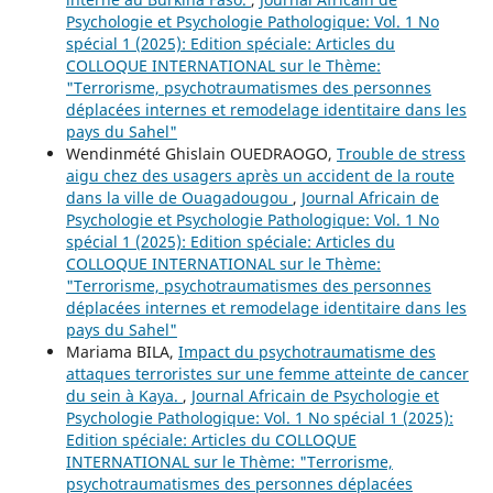
Psychologie et Psychologie Pathologique: Vol. 1 No
spécial 1 (2025): Edition spéciale: Articles du
COLLOQUE INTERNATIONAL sur le Thème:
"Terrorisme, psychotraumatismes des personnes
déplacées internes et remodelage identitaire dans les
pays du Sahel"
Wendinmété Ghislain OUEDRAOGO,
Trouble de stress
aigu chez des usagers après un accident de la route
dans la ville de Ouagadougou
,
Journal Africain de
Psychologie et Psychologie Pathologique: Vol. 1 No
spécial 1 (2025): Edition spéciale: Articles du
COLLOQUE INTERNATIONAL sur le Thème:
"Terrorisme, psychotraumatismes des personnes
déplacées internes et remodelage identitaire dans les
pays du Sahel"
Mariama BILA,
Impact du psychotraumatisme des
attaques terroristes sur une femme atteinte de cancer
du sein à Kaya.
,
Journal Africain de Psychologie et
Psychologie Pathologique: Vol. 1 No spécial 1 (2025):
Edition spéciale: Articles du COLLOQUE
INTERNATIONAL sur le Thème: "Terrorisme,
psychotraumatismes des personnes déplacées