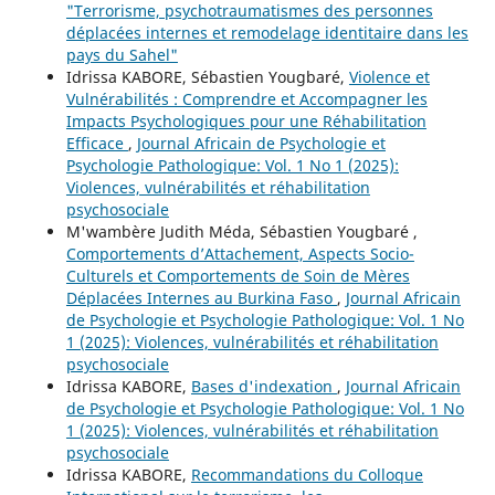
"Terrorisme, psychotraumatismes des personnes
déplacées internes et remodelage identitaire dans les
pays du Sahel"
Idrissa KABORE, Sébastien Yougbaré,
Violence et
Vulnérabilités : Comprendre et Accompagner les
Impacts Psychologiques pour une Réhabilitation
Efficace
,
Journal Africain de Psychologie et
Psychologie Pathologique: Vol. 1 No 1 (2025):
Violences, vulnérabilités et réhabilitation
psychosociale
M'wambère Judith Méda, Sébastien Yougbaré ,
Comportements d’Attachement, Aspects Socio-
Culturels et Comportements de Soin de Mères
Déplacées Internes au Burkina Faso
,
Journal Africain
de Psychologie et Psychologie Pathologique: Vol. 1 No
1 (2025): Violences, vulnérabilités et réhabilitation
psychosociale
Idrissa KABORE,
Bases d'indexation
,
Journal Africain
de Psychologie et Psychologie Pathologique: Vol. 1 No
1 (2025): Violences, vulnérabilités et réhabilitation
psychosociale
Idrissa KABORE,
Recommandations du Colloque