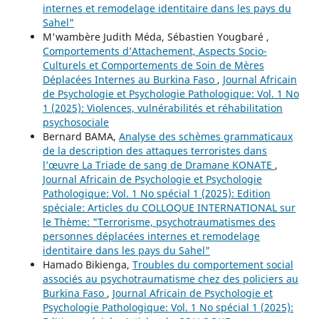
internes et remodelage identitaire dans les pays du
Sahel"
M'wambère Judith Méda, Sébastien Yougbaré ,
Comportements d’Attachement, Aspects Socio-
Culturels et Comportements de Soin de Mères
Déplacées Internes au Burkina Faso
,
Journal Africain
de Psychologie et Psychologie Pathologique: Vol. 1 No
1 (2025): Violences, vulnérabilités et réhabilitation
psychosociale
Bernard BAMA,
Analyse des schèmes grammaticaux
de la description des attaques terroristes dans
l’œuvre La Triade de sang de Dramane KONATE
,
Journal Africain de Psychologie et Psychologie
Pathologique: Vol. 1 No spécial 1 (2025): Edition
spéciale: Articles du COLLOQUE INTERNATIONAL sur
le Thème: "Terrorisme, psychotraumatismes des
personnes déplacées internes et remodelage
identitaire dans les pays du Sahel"
Hamado Bikienga,
Troubles du comportement social
associés au psychotraumatisme chez des policiers au
Burkina Faso
,
Journal Africain de Psychologie et
Psychologie Pathologique: Vol. 1 No spécial 1 (2025):