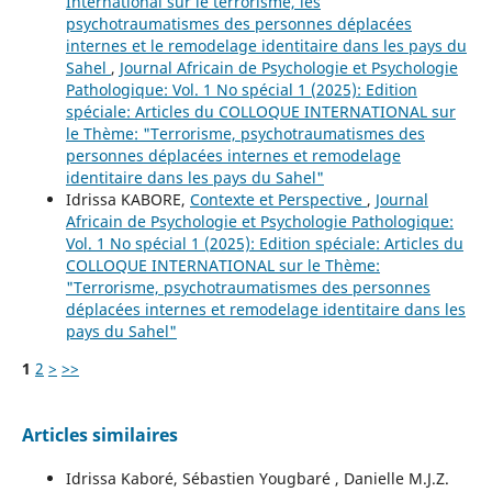
International sur le terrorisme, les
psychotraumatismes des personnes déplacées
internes et le remodelage identitaire dans les pays du
Sahel
,
Journal Africain de Psychologie et Psychologie
Pathologique: Vol. 1 No spécial 1 (2025): Edition
spéciale: Articles du COLLOQUE INTERNATIONAL sur
le Thème: "Terrorisme, psychotraumatismes des
personnes déplacées internes et remodelage
identitaire dans les pays du Sahel"
Idrissa KABORE,
Contexte et Perspective
,
Journal
Africain de Psychologie et Psychologie Pathologique:
Vol. 1 No spécial 1 (2025): Edition spéciale: Articles du
COLLOQUE INTERNATIONAL sur le Thème:
"Terrorisme, psychotraumatismes des personnes
déplacées internes et remodelage identitaire dans les
pays du Sahel"
1
2
>
>>
Articles similaires
Idrissa Kaboré, Sébastien Yougbaré , Danielle M.J.Z.