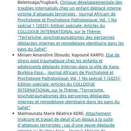
Belemsaga/Yugbaré,
Clinique développementale des
troubles internalisés chez un enfant déplacé interne
victime d’attaques terroristes
,
Journal Africain de
Psychologie et Psychologie Pathologique: Vol. 1 No
spécial 1 (2025): Edition spéciale: Articles du
COLLOQUE INTERNATIONAL sur le Thème:
"Terrorisme, psychotraumatismes des personnes
déplacées internes et remodelage identitaire dans les
pays du Sahel"
Miriam Amandine Ilboudo, Kapouné KARFO,
Etat de
stress post traumatique chez les enfants et
adolescents déplacés internes dans la ville de Kaya,
Burkina-Faso.
,
Journal Africain de Psychologie et
Psychologie Pathologique: Vol. 1 No spécial 1 (2025):
Edition spéciale: Articles du COLLOQUE
INTERNATIONAL sur le Thème: "Terrorisme,
psychotraumatismes des personnes déplacées
internes et remodelage identitaire dans les pays du
Sahel"
Maïmounata Marie Béatrice KERE,
Attachement
insécure et travail de deuil d'un époux à la suite
d'attaques terroristes : cas d’une veuve déplacée
interne au Burkina Faso.
,
Journal Africain de