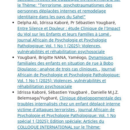
le Thème: "Terrorisme, psychotraumatismes des
personnes déplacées internes et remodelage
identitaire dans les pays du Sahel"
Delpha Ali, Idrissa Kaboré, Pr Sébastien Yougbaré,
Entre Silence et Douleur : étude Clinique de l’Impact
du Viol sur les Enfants et leurs Familles à Lomé
,
Journal Africain de Psychologie et Psychologie
Pathologique: Vol. 1 No 1 (2025): Violences,
vulnérabilités et réhabilitation psychosociale
Yougbaré, Brigitte NANA, Yaméogo,
Dynamiques
familiales des enfants en situation de rue à Bobo
Dioulasso : analyse de trois cas cliniques.
,
Journal
Africain de Psychologie et Psychologie Pathologique:
Vol. 1 No 1 (2025): Violences, vulnérabilités et
réhabilitation psychosociale
Idrissa Kaboré, Sébastien Yougbaré , Danielle M.J.Z.
Belemsaga/Yugbaré,
Clinique développementale des
troubles internalisés chez un enfant déplacé interne
victime d’attaques terroristes
,
Journal Africain de
Psychologie et Psychologie Pathologique: Vol. 1 No
spécial 1 (2025): Edition spéciale: Articles du
COLLOQUE INTERNATIONAL sur le Thème: