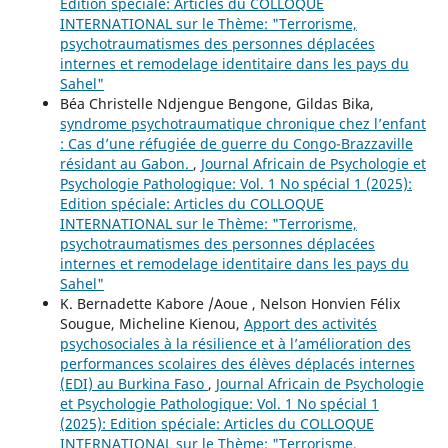
Edition spéciale: Articles du COLLOQUE
INTERNATIONAL sur le Thème: "Terrorisme,
psychotraumatismes des personnes déplacées
internes et remodelage identitaire dans les pays du
Sahel"
Béa Christelle Ndjengue Bengone, Gildas Bika,
syndrome psychotraumatique chronique chez l’enfant
: Cas d’une réfugiée de guerre du Congo-Brazzaville
résidant au Gabon.
,
Journal Africain de Psychologie et
Psychologie Pathologique: Vol. 1 No spécial 1 (2025):
Edition spéciale: Articles du COLLOQUE
INTERNATIONAL sur le Thème: "Terrorisme,
psychotraumatismes des personnes déplacées
internes et remodelage identitaire dans les pays du
Sahel"
K. Bernadette Kabore /Aoue , Nelson Honvien Félix
Sougue, Micheline Kienou,
Apport des activités
psychosociales à la résilience et à l’amélioration des
performances scolaires des élèves déplacés internes
(EDI) au Burkina Faso
,
Journal Africain de Psychologie
et Psychologie Pathologique: Vol. 1 No spécial 1
(2025): Edition spéciale: Articles du COLLOQUE
INTERNATIONAL sur le Thème: "Terrorisme,