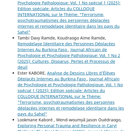
Psychologie Pathologique: Vol. 1 No spécial 1 (2025):
Edition spéciale: Articles du COLLOQUE
INTERNATIONAL sur le Thème: "Terrorisme,
psychotraumatismes des personnes déplacées
internes et remodelage identitaire dans les pays du
Sahel"
Tambi Davy Ramde, Koudraogo Aime Ramde,
Remodelage Identitaire des Personnes Déplacées
Internes Au Burkina Faso
,
Journal Africain de
Psychologie et Psychologie Pathologique: Vol. 1 No 2
(2025): Cultures, Disparus, Pertes et Processus de
deuil
Ester KABORE,
Analyse de Dessins Libres d’Élèves
Déplacés Internes au Burkina Faso
,
Journal Africain
de Psychologie et Psychologie Pathologique: Vol. 1 No
spécial 1 (2025): Edition spéciale: Articles du
COLLOQUE INTERNATIONAL sur le Thème:
"Terrorisme, psychotraumatismes des personnes
déplacées internes et remodelage identitaire dans les
pays du Sahel"
Lookmane Kaboré , Wend-woumyâ Jason Ouédraogo,
Exploring Personal Trauma and Resilience in Caryl