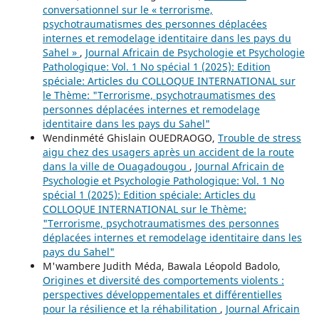
conversationnel sur le « terrorisme,
psychotraumatismes des personnes déplacées
internes et remodelage identitaire dans les pays du
Sahel »
,
Journal Africain de Psychologie et Psychologie
Pathologique: Vol. 1 No spécial 1 (2025): Edition
spéciale: Articles du COLLOQUE INTERNATIONAL sur
le Thème: "Terrorisme, psychotraumatismes des
personnes déplacées internes et remodelage
identitaire dans les pays du Sahel"
Wendinmété Ghislain OUEDRAOGO,
Trouble de stress
aigu chez des usagers après un accident de la route
dans la ville de Ouagadougou
,
Journal Africain de
Psychologie et Psychologie Pathologique: Vol. 1 No
spécial 1 (2025): Edition spéciale: Articles du
COLLOQUE INTERNATIONAL sur le Thème:
"Terrorisme, psychotraumatismes des personnes
déplacées internes et remodelage identitaire dans les
pays du Sahel"
M'wambere Judith Méda, Bawala Léopold Badolo,
Origines et diversité des comportements violents :
perspectives développementales et différentielles
pour la résilience et la réhabilitation
,
Journal Africain