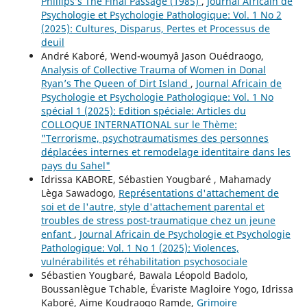
Phillips’s The Final Passage (1985)
,
Journal Africain de
Psychologie et Psychologie Pathologique: Vol. 1 No 2
(2025): Cultures, Disparus, Pertes et Processus de
deuil
André Kaboré, Wend-woumyâ Jason Ouédraogo,
Analysis of Collective Trauma of Women in Donal
Ryan’s The Queen of Dirt Island
,
Journal Africain de
Psychologie et Psychologie Pathologique: Vol. 1 No
spécial 1 (2025): Edition spéciale: Articles du
COLLOQUE INTERNATIONAL sur le Thème:
"Terrorisme, psychotraumatismes des personnes
déplacées internes et remodelage identitaire dans les
pays du Sahel"
Idrissa KABORE, Sébastien Yougbaré , Mahamady
Lèga Sawadogo,
Représentations d'attachement de
soi et de l'autre, style d'attachement parental et
troubles de stress post-traumatique chez un jeune
enfant
,
Journal Africain de Psychologie et Psychologie
Pathologique: Vol. 1 No 1 (2025): Violences,
vulnérabilités et réhabilitation psychosociale
Sébastien Yougbaré, Bawala Léopold Badolo,
Boussanlègue Tchable, Évariste Magloire Yogo, Idrissa
Kaboré, Aime Koudraogo Ramde,
Grimoire