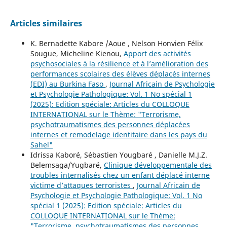
Articles similaires
K. Bernadette Kabore /Aoue , Nelson Honvien Félix
Sougue, Micheline Kienou,
Apport des activités
psychosociales à la résilience et à l’amélioration des
performances scolaires des élèves déplacés internes
(EDI) au Burkina Faso
,
Journal Africain de Psychologie
et Psychologie Pathologique: Vol. 1 No spécial 1
(2025): Edition spéciale: Articles du COLLOQUE
INTERNATIONAL sur le Thème: "Terrorisme,
psychotraumatismes des personnes déplacées
internes et remodelage identitaire dans les pays du
Sahel"
Idrissa Kaboré, Sébastien Yougbaré , Danielle M.J.Z.
Belemsaga/Yugbaré,
Clinique développementale des
troubles internalisés chez un enfant déplacé interne
victime d’attaques terroristes
,
Journal Africain de
Psychologie et Psychologie Pathologique: Vol. 1 No
spécial 1 (2025): Edition spéciale: Articles du
COLLOQUE INTERNATIONAL sur le Thème:
"Terrorisme, psychotraumatismes des personnes