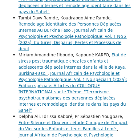
déplacées internes et remodelage identitaire dans les
pays du Sahel"
Tambi Davy Ramde, Koudraogo Aime Ramde,
Remodelage Identitaire des Personnes Déplacées
Internes Au Burkina Faso
,
Journal Africain de
Psychologie et Psychologie Pathologique: Vol. 1 No 2
(2025): Cultures, Disparus, Pertes et Processus de
deuil
Miriam Amandine Ilboudo, Kapouné KARFO,
Etat de
stress post traumatique chez les enfants et
adolescents déplacés internes dans la ville de Kaya,
Burkina-Faso.
,
Journal Africain de Psychologie et
Psychologie Pathologique: Vol. 1 No spécial 1 (2025):
Edition spéciale: Articles du COLLOQUE
INTERNATIONAL sur le Thème: "Terrorisme,
psychotraumatismes des personnes déplacées
internes et remodelage identitaire dans les pays du
Sahel"
Delpha Ali, Idrissa Kaboré, Pr Sébastien Yougbaré,
Entre Silence et Douleur : étude Clinique de l’Impact
du Viol sur les Enfants et leurs Familles à Lomé
,
Journal Africain de Psychologie et Psychologie