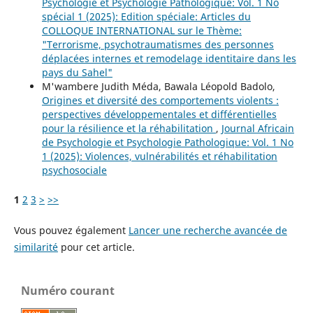
Psychologie et Psychologie Pathologique: Vol. 1 No
spécial 1 (2025): Edition spéciale: Articles du
COLLOQUE INTERNATIONAL sur le Thème:
"Terrorisme, psychotraumatismes des personnes
déplacées internes et remodelage identitaire dans les
pays du Sahel"
M'wambere Judith Méda, Bawala Léopold Badolo,
Origines et diversité des comportements violents :
perspectives développementales et différentielles
pour la résilience et la réhabilitation
,
Journal Africain
de Psychologie et Psychologie Pathologique: Vol. 1 No
1 (2025): Violences, vulnérabilités et réhabilitation
psychosociale
1
2
3
>
>>
Vous pouvez également
Lancer une recherche avancée de
similarité
pour cet article.
Numéro courant