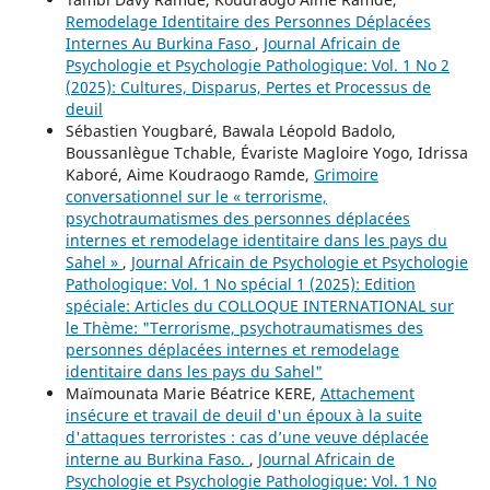
Remodelage Identitaire des Personnes Déplacées
Internes Au Burkina Faso
,
Journal Africain de
Psychologie et Psychologie Pathologique: Vol. 1 No 2
(2025): Cultures, Disparus, Pertes et Processus de
deuil
Sébastien Yougbaré, Bawala Léopold Badolo,
Boussanlègue Tchable, Évariste Magloire Yogo, Idrissa
Kaboré, Aime Koudraogo Ramde,
Grimoire
conversationnel sur le « terrorisme,
psychotraumatismes des personnes déplacées
internes et remodelage identitaire dans les pays du
Sahel »
,
Journal Africain de Psychologie et Psychologie
Pathologique: Vol. 1 No spécial 1 (2025): Edition
spéciale: Articles du COLLOQUE INTERNATIONAL sur
le Thème: "Terrorisme, psychotraumatismes des
personnes déplacées internes et remodelage
identitaire dans les pays du Sahel"
Maïmounata Marie Béatrice KERE,
Attachement
insécure et travail de deuil d'un époux à la suite
d'attaques terroristes : cas d’une veuve déplacée
interne au Burkina Faso.
,
Journal Africain de
Psychologie et Psychologie Pathologique: Vol. 1 No