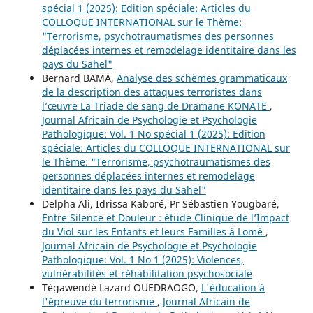
spécial 1 (2025): Edition spéciale: Articles du
COLLOQUE INTERNATIONAL sur le Thème:
"Terrorisme, psychotraumatismes des personnes
déplacées internes et remodelage identitaire dans les
pays du Sahel"
Bernard BAMA,
Analyse des schèmes grammaticaux
de la description des attaques terroristes dans
l’œuvre La Triade de sang de Dramane KONATE
,
Journal Africain de Psychologie et Psychologie
Pathologique: Vol. 1 No spécial 1 (2025): Edition
spéciale: Articles du COLLOQUE INTERNATIONAL sur
le Thème: "Terrorisme, psychotraumatismes des
personnes déplacées internes et remodelage
identitaire dans les pays du Sahel"
Delpha Ali, Idrissa Kaboré, Pr Sébastien Yougbaré,
Entre Silence et Douleur : étude Clinique de l’Impact
du Viol sur les Enfants et leurs Familles à Lomé
,
Journal Africain de Psychologie et Psychologie
Pathologique: Vol. 1 No 1 (2025): Violences,
vulnérabilités et réhabilitation psychosociale
Tégawendé Lazard OUEDRAOGO,
L'éducation à
l'épreuve du terrorisme
,
Journal Africain de