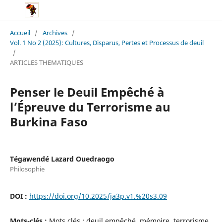
Accueil
/
Archives
/
Vol. 1 No 2 (2025): Cultures, Disparus, Pertes et Processus de deuil
/
ARTICLES THEMATIQUES
Penser le Deuil Empêché à
l’Épreuve du Terrorisme au
Burkina Faso
Tégawendé Lazard Ouedraogo
Philosophie
DOI :
https://doi.org/10.2025/ja3p.v1.%20s3.09
Mots-clés :
Mots clés : deuil empêché, mémoire, terrorisme,