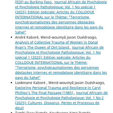
(EDI) au Burkina Faso
,
Journal Africain de Psychologie
et Psychologie Pathologique: Vol. 1 No spécial 1
(2025): Edition spéciale: Articles du COLLOQUE
INTERNATIONAL sur le Thème: "Terrorisme,
psychotraumatismes des personnes déplacées
internes et remodelage identitaire dans les pays du
Sahel"
André Kaboré, Wend-woumyâ Jason Ouédraogo,
Analysis of Collective Trauma of Women in Donal
Ryan’s The Queen of Dirt Island
,
Journal Africain de
Psychologie et Psychologie Pathologique: Vol. 1 No
spécial 1 (2025): Edition spéciale: Articles du
COLLOQUE INTERNATIONAL sur le Thème:
"Terrorisme, psychotraumatismes des personnes
déplacées internes et remodelage identitaire dans les
pays du Sahel"
Lookmane Kaboré , Wend-woumyâ Jason Ouédraogo,
Exploring Personal Trauma and Resilience in Caryl
Phillips’s The Final Passage (1985)
,
Journal Africain de
Psychologie et Psychologie Pathologique: Vol. 1 No 2
(2025): Cultures, Disparus, Pertes et Processus de
deuil
Tambi Davy Ramde, Koudraogo Aime Ramde,