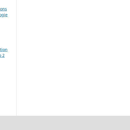
ions
ogie
tion
o 2