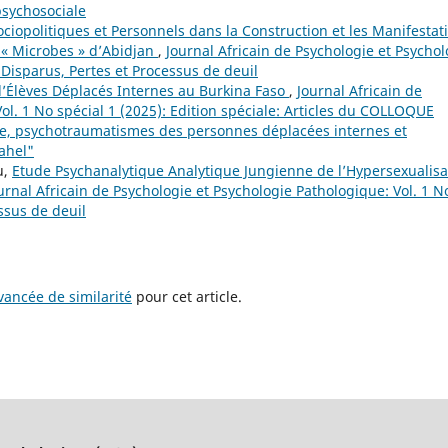
 psychosociale
ociopolitiques et Personnels dans la Construction et les Manifestat
s « Microbes » d’Abidjan
,
Journal Africain de Psychologie et Psychol
 Disparus, Pertes et Processus de deuil
d’Élèves Déplacés Internes au Burkina Faso
,
Journal Africain de
ol. 1 No spécial 1 (2025): Edition spéciale: Articles du COLLOQUE
, psychotraumatismes des personnes déplacées internes et
ahel"
u,
Etude Psychanalytique Analytique Jungienne de l’Hypersexualisa
urnal Africain de Psychologie et Psychologie Pathologique: Vol. 1 N
ssus de deuil
ancée de similarité
pour cet article.