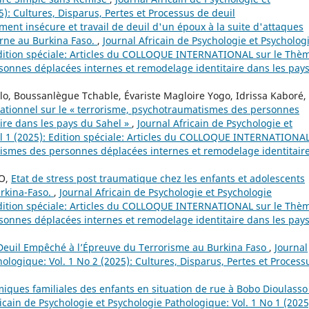
5): Cultures, Disparus, Pertes et Processus de deuil
ment insécure et travail de deuil d'un époux à la suite d'attaques
erne au Burkina Faso.
,
Journal Africain de Psychologie et Psycholog
 Edition spéciale: Articles du COLLOQUE INTERNATIONAL sur le Thè
onnes déplacées internes et remodelage identitaire dans les pay
o, Boussanlègue Tchable, Évariste Magloire Yogo, Idrissa Kaboré,
ationnel sur le « terrorisme, psychotraumatismes des personnes
ire dans les pays du Sahel »
,
Journal Africain de Psychologie et
al 1 (2025): Edition spéciale: Articles du COLLOQUE INTERNATIONA
ismes des personnes déplacées internes et remodelage identitair
FO,
Etat de stress post traumatique chez les enfants et adolescents
urkina-Faso.
,
Journal Africain de Psychologie et Psychologie
 Edition spéciale: Articles du COLLOQUE INTERNATIONAL sur le Thè
onnes déplacées internes et remodelage identitaire dans les pay
Deuil Empêché à l’Épreuve du Terrorisme au Burkina Faso
,
Journal
hologique: Vol. 1 No 2 (2025): Cultures, Disparus, Pertes et Process
iques familiales des enfants en situation de rue à Bobo Dioulasso 
icain de Psychologie et Psychologie Pathologique: Vol. 1 No 1 (2025