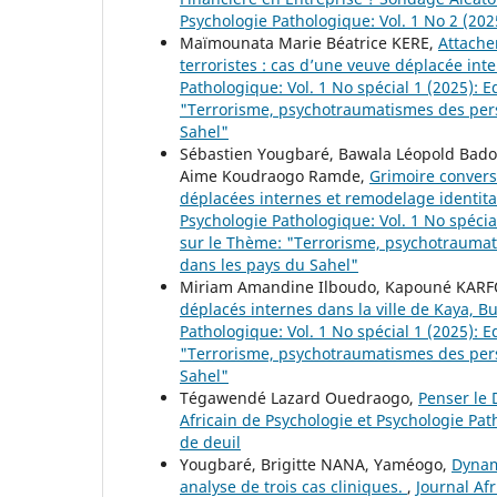
Psychologie Pathologique: Vol. 1 No 2 (202
Maïmounata Marie Béatrice KERE,
Attache
terroristes : cas d’une veuve déplacée int
Pathologique: Vol. 1 No spécial 1 (2025):
"Terrorisme, psychotraumatismes des pers
Sahel"
Sébastien Yougbaré, Bawala Léopold Badol
Aime Koudraogo Ramde,
Grimoire convers
déplacées internes et remodelage identita
Psychologie Pathologique: Vol. 1 No spéci
sur le Thème: "Terrorisme, psychotraumat
dans les pays du Sahel"
Miriam Amandine Ilboudo, Kapouné KAR
déplacés internes dans la ville de Kaya, B
Pathologique: Vol. 1 No spécial 1 (2025):
"Terrorisme, psychotraumatismes des pers
Sahel"
Tégawendé Lazard Ouedraogo,
Penser le 
Africain de Psychologie et Psychologie Pat
de deuil
Yougbaré, Brigitte NANA, Yaméogo,
Dynam
analyse de trois cas cliniques.
,
Journal Afr