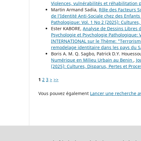
Violences, vulnérabilités et réhabilitation
Martin Armand Sadia,
Rôle des Facteurs S
de l’Identité Anti-Sociale chez des Enfant
Pathologique: Vol. 1 No 2 (2025): Cultures,
Ester KABORE,
Analyse de Dessins Libres 
Psychologie et Psychologie Pathologique: V
INTERNATIONAL sur le Thème: "Terrorisme
remodelage identitaire dans les pays du S
Boris A. M. Q. Sagbo, Patrick D.Y. Houesso
Numérique en Milieu Urbain au Benin
,
Jo
(2025): Cultures, Disparus, Pertes et Proce
1
2
3
>
>>
Vous pouvez également
Lancer une recherche av