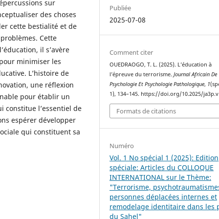
répercussions sur
Publiée
onceptualiser des choses
2025-07-08
 cette bestialité et de
s problèmes. Cette
éducation, il s’avère
Comment citer
 pour minimiser les
OUEDRAOGO, T. L. (2025). L’éducation à
ucative. L’histoire de
l’épreuve du terrorisme.
Journal Africain De
nnovation, une réflexion
Psychologie Et Psychologie Pathologique
,
1
(sp
1), 134–145. https://doi.org/10.2025/ja3p.v
nable pour établir un
i constitue l’essentiel de
Formats de citations
vons espérer développer
ociale qui constituent sa
Numéro
Vol. 1 No spécial 1 (2025): Edition
spéciale: Articles du COLLOQUE
INTERNATIONAL sur le Thème:
"Terrorisme, psychotraumatisme
personnes déplacées internes et
remodelage identitaire dans les 
du Sahel"