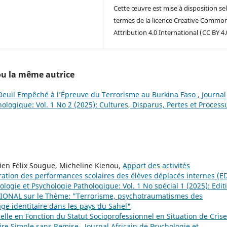
Cette œuvre est mise à disposition sel
termes de la licence Creative Commo
Attribution 4.0 International (CC BY 4.
 ou la même autrice
Deuil Empêché à l’Épreuve du Terrorisme au Burkina Faso
,
Journal
hologique: Vol. 1 No 2 (2025): Cultures, Disparus, Pertes et Process
ien Félix Sougue, Micheline Kienou,
Apport des activités
ioration des performances scolaires des élèves déplacés internes (ED
ologie et Psychologie Pathologique: Vol. 1 No spécial 1 (2025): Edit
IONAL sur le Thème: "Terrorisme, psychotraumatismes des
e identitaire dans les pays du Sahel"
t-elle en Fonction du Statut Socioprofessionnel en Situation de Crise
oire Simple sans Remise
,
Journal Africain de Psychologie et