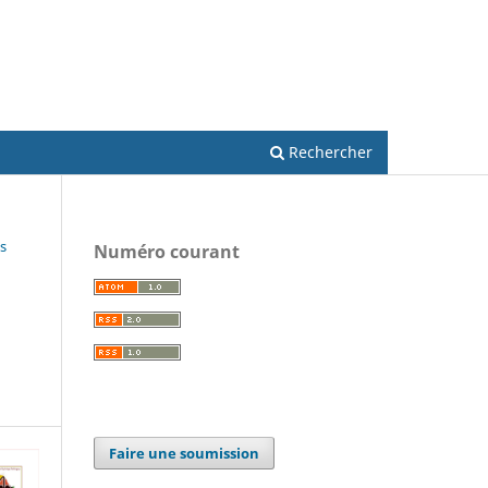
S'inscrire
Se connecter
Rechercher
s
Numéro courant
Faire une soumission