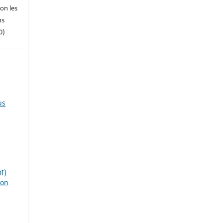
on les
ns
0)
us
I)
ion