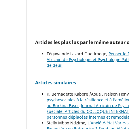
Articles les plus lus par le même auteur
Tégawendé Lazard Ouedraogo,
Penser le 
Africain de Psychologie et Psychologie Pat
de deuil
Articles similaires
K. Bernadette Kabore /Aoue , Nelson Honv
psychosociales à la résilience et à l’amél
au Burkina Faso
,
Journal Africain de Psych
spéciale: Articles du COLLOQUE INTERNAT
personnes déplacées internes et remodelag
Stelly Mboo Ndzime,
L’Anxiété-état Varie-
Financière en Entreprise ? Sondage Aléat