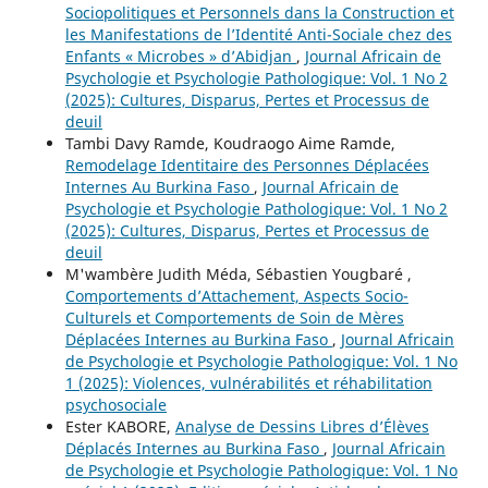
Sociopolitiques et Personnels dans la Construction et
les Manifestations de l’Identité Anti-Sociale chez des
Enfants « Microbes » d’Abidjan
,
Journal Africain de
Psychologie et Psychologie Pathologique: Vol. 1 No 2
(2025): Cultures, Disparus, Pertes et Processus de
deuil
Tambi Davy Ramde, Koudraogo Aime Ramde,
Remodelage Identitaire des Personnes Déplacées
Internes Au Burkina Faso
,
Journal Africain de
Psychologie et Psychologie Pathologique: Vol. 1 No 2
(2025): Cultures, Disparus, Pertes et Processus de
deuil
M'wambère Judith Méda, Sébastien Yougbaré ,
Comportements d’Attachement, Aspects Socio-
Culturels et Comportements de Soin de Mères
Déplacées Internes au Burkina Faso
,
Journal Africain
de Psychologie et Psychologie Pathologique: Vol. 1 No
1 (2025): Violences, vulnérabilités et réhabilitation
psychosociale
Ester KABORE,
Analyse de Dessins Libres d’Élèves
Déplacés Internes au Burkina Faso
,
Journal Africain
de Psychologie et Psychologie Pathologique: Vol. 1 No