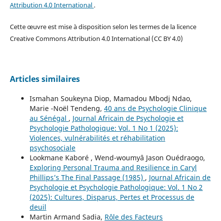
Attribution 4.0 International
.
Cette œuvre est mise à disposition selon les termes de la licence
Creative Commons Attribution 4.0 International (CC BY 4.0)
Articles similaires
Ismahan Soukeyna Diop, Mamadou Mbodj Ndao,
Marie -Noël Tendeng,
40 ans de Psychologie Clinique
au Sénégal
,
Journal Africain de Psychologie et
Psychologie Pathologique: Vol. 1 No 1 (2025):
Violences, vulnérabilités et réhabilitation
psychosociale
Lookmane Kaboré , Wend-woumyâ Jason Ouédraogo,
Exploring Personal Trauma and Resilience in Caryl
Phillips’s The Final Passage (1985)
,
Journal Africain de
Psychologie et Psychologie Pathologique: Vol. 1 No 2
(2025): Cultures, Disparus, Pertes et Processus de
deuil
Martin Armand Sadia,
Rôle des Facteurs