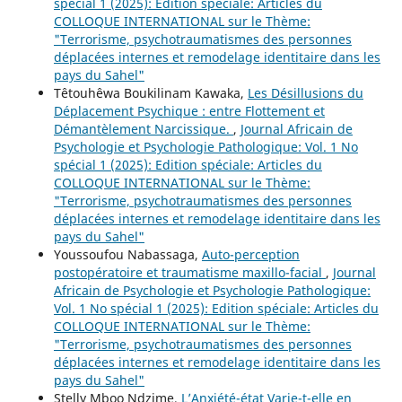
spécial 1 (2025): Edition spéciale: Articles du
COLLOQUE INTERNATIONAL sur le Thème:
"Terrorisme, psychotraumatismes des personnes
déplacées internes et remodelage identitaire dans les
pays du Sahel"
Têtouhêwa Boukilinam Kawaka,
Les Désillusions du
Déplacement Psychique : entre Flottement et
Démantèlement Narcissique.
,
Journal Africain de
Psychologie et Psychologie Pathologique: Vol. 1 No
spécial 1 (2025): Edition spéciale: Articles du
COLLOQUE INTERNATIONAL sur le Thème:
"Terrorisme, psychotraumatismes des personnes
déplacées internes et remodelage identitaire dans les
pays du Sahel"
Youssoufou Nabassaga,
Auto-perception
postopératoire et traumatisme maxillo-facial
,
Journal
Africain de Psychologie et Psychologie Pathologique:
Vol. 1 No spécial 1 (2025): Edition spéciale: Articles du
COLLOQUE INTERNATIONAL sur le Thème:
"Terrorisme, psychotraumatismes des personnes
déplacées internes et remodelage identitaire dans les
pays du Sahel"
Stelly Mboo Ndzime,
L’Anxiété-état Varie-t-elle en