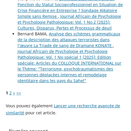
Fonction du Statut Socioprofessionnel en Situation de
Crise Financière en Entreprise ? Sondage Aléatoire
Simple sans Remise
,
Journal Africain de Psychologie
et Psychologie Pathologique: Vol. 1 No 2 (2025):
Cultures, Disparus, Pertes et Processus de deuil
Bernard BAMA,
Analyse des schèmes grammaticaux
de la description des attaques terroristes dans
l’œuvre La Triade de sang de Dramane KONATE
,
Journal Africain de Psychologie et Psychologie
Pathologique: Vol. 1 No spécial 1 (2025): Edition
spéciale: Articles du COLLOQUE INTERNATIONAL sur
le Thème: "Terrorisme, psychotraumatismes des
personnes déplacées internes et remodelage
identitaire dans les pays du Sahel"
1
2
>
>>
Vous pouvez également
Lancer une recherche avancée de
similarité
pour cet article.
Numéro courant